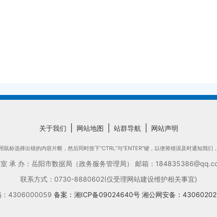
|
|
|
关于我们
网站地图
站群导航
网站声明
鼠标选择出错的内容片断，然后同时按下“CTRL”与“ENTER”键，以便将错误及时通知我
承 办：岳阳市数据局（政务服务管理局） 邮箱：184835386@qq.com
联系方式：0730-8880602(仅受理网站建设维护相关事宜)
4306000059
备案：湘ICP备09024640号
湘公网安备：43060202