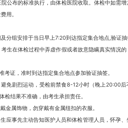
医院公布的标准执行，由体检医院收取。体检中如需增
检费用。
期及分组安排于当日早上
7
:
2
0
到达
指定
集合地点
,验证
。考生在体检过程中弄虚作假或者故意隐瞒真实情况的
准考证，准时到达指定集合地点参加验证抽签。
，避免剧烈运动，受检前禁食
8-12小时（晚上2
0
:00
使体检结果不准确，由考生承担责任。
佩戴金属饰物，勿穿戴有金属纽扣的衣服。
考生应事先主动告知医护人员和体检管理人员，怀孕、