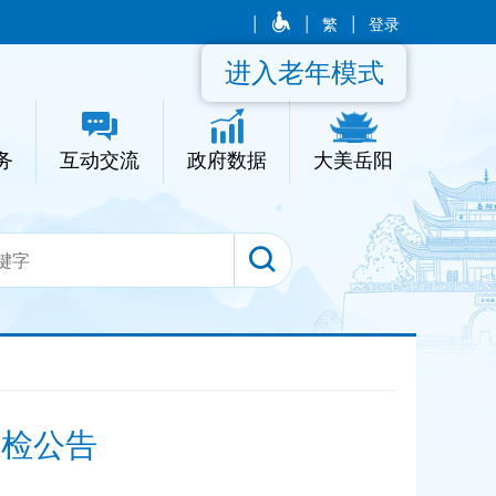
|
|
繁
|
登录
进入老年模式
务
互动交流
政府数据
大美岳阳
体检公告