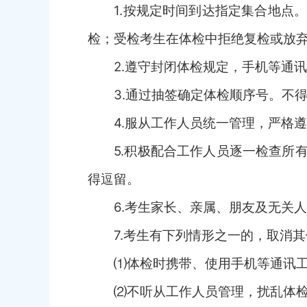
1
.
按规定时间到达指定集合
地
点
检；受检考生在体检中拒绝复检或放
2
.
遵守封闭体检规定，手机等通讯
3
.
通过抽签确定体检顺序号。不
4
.
服从工作人员统一管理，严格遵
5
.
积极配合工作人员逐一检查所
得逗留。
6
.
考生家长、亲属、朋友及无关人
7
.
考生有下列情形之一的，取消其
⑴
体检时
携带、使用手机等通讯
⑵不听从工作人员管理，扰乱体