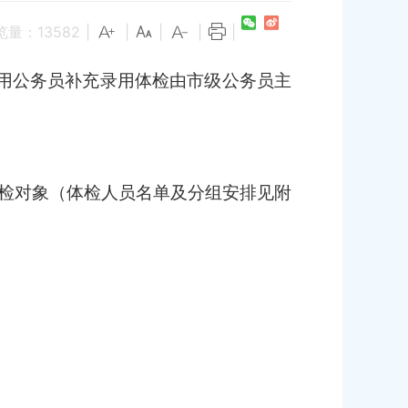
览量：
13582
|
|
|
|
|
用公务员
补充录用
体检由市级公务员主
体检对象（体检人员名单及分组安排见附