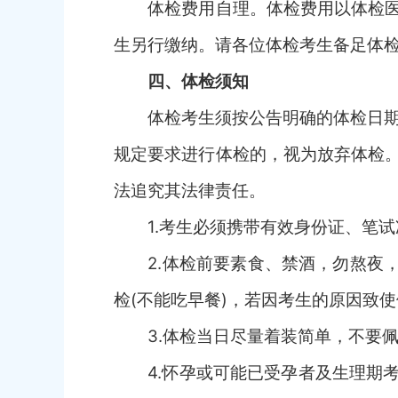
体检费用自理。体检费用以体检
生
另行缴纳。请各位体检
考生
备足体
四、体检须知
体检考生须按
公告明确的
体检日
规定要求进行体检的，视为放弃体检
法追究其法律责任。
1.
考生必须携带有效身份证、笔试
2.
体检前要素食、禁酒，勿熬夜
检(不能吃早餐)，若因考生的原因致
3.
体检当日尽量着装简单，不要
4.
怀孕或可能已受孕者及生理期